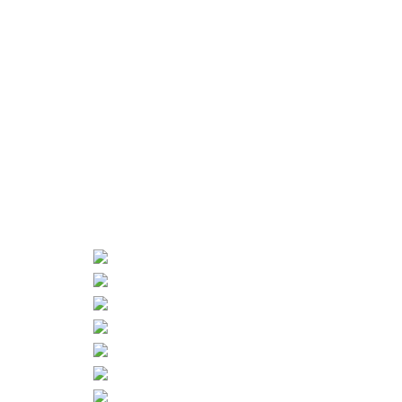
Das Wohlbefinden unserer Tiere auf unserem
Bio-Hof, liegt uns sehr am Herzen. Die
Verbundenheit mit der Natur und unseren
Tieren ist für uns Leidenschaft und Passion.