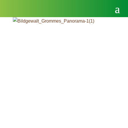
Die Rinder-Mischfleisch-Pakete können
ab sofort
bei uns per Anruf, WhatsApp oder
E-Mail
vorbestellt werden.
Jetzt bestellen: 0170 8 11 42 02
oder
0151 55 11 51 22