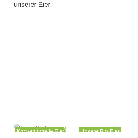
unserer Eier
Regionalmarke EIFEL-Produzent
Der kräftig gelbe natürliche Eidotter ist unser
Garant für ein gesundes natürliches Produkt.
Als größter Bio-Ei-Produzent der
Regionalmarke
EIFEL
erhalten Sie unsere Eier in vielen
regionalen Märkten.
In den Märkten werden unsere Eier durch den
Geflügelhof Andres
in Mendig vertrieben.
Konventionelle Eier
Unsere Bio-Eier