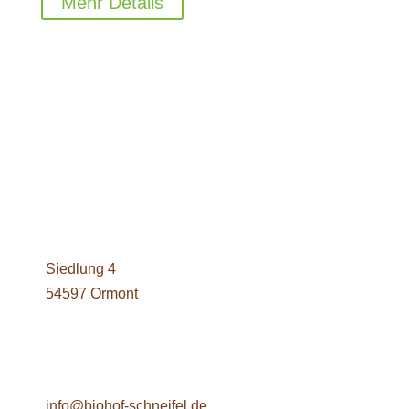
Mehr Details
Siedlung 4
54597 Ormont
info@biohof-schneifel.de