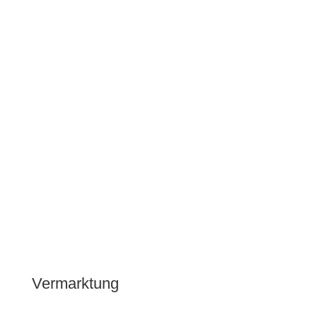
kann bei uns auf dem Hof abgeholt werden. Bei
größeren Mengen bieten wir auch einen
Lieferservice an.
Die Mischpakete können ab sofort bei uns per
Anruf, WhatsApp oder
E-Mail
vorbestellt werden.
Wir freuen uns auf Eure Bestellungen!
Vermarktung